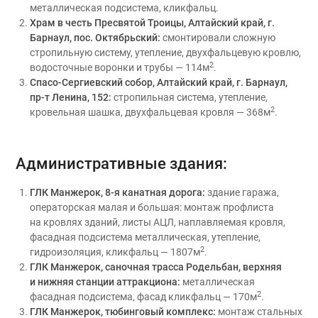
металлическая подсистема, кликфальц.
Храм в честь Пресвятой Троицы, Алтайский край, г.
Барнаул, пос. Октябрьский:
смонтировали сложную
стропильную систему, утепление, двухфальцевую кровлю,
2
водосточные воронки и трубы — 114м
.
Спасо-Сергиевский собор, Алтайский край, г. Барнаул,
пр-т Ленина, 152:
стропильная система, утепление,
2
кровельная шашка, двухфальцевая кровля — 368м
.
Административные здания:
ГЛК Манжерок, 8-я канатная дорога:
здание гаража,
операторская малая и большая: монтаж профлиста
на кровлях зданий, листы АЦЛ, наплавляемая кровля,
фасадная подсистема металлическая, утепление,
2
гидроизоляция, кликфальц — 1807м
.
ГЛК Манжерок, саночная трасса Родельбан, верхняя
и нижняя станции аттракциона:
металлическая
2
фасадная подсистема, фасад кликфальц — 170м
.
ГЛК Манжерок, тюбинговый комплекс:
монтаж стальных