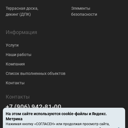
Террасная доска,
Элементы
декинг (ДПК)
безопасности
Информация
Услуги
Наши работы
Компания
Список выполненных объектов
Контакты
Контакты
+7 (906) 942-81-00
На этом сайте используются
cookie-файлы
и Яндекс.
falc-stroy@mail.ru
Метрика
Нажимая кнопку «СОГЛАСЕН» или продолжая просмотр сайта,
Барнаул