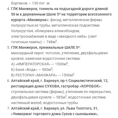
бортиков — 130 пог. м.
ГЛК Манжерок, тоннель на подъездной дороге длиной
50 м к деревянным Шале 5* на территории всесезонного
курорта «Манжерок»:
фасад, металлические фермы
полукруглые из трубы, металлическая подсистема
полукруглая, облицовка алюкобондом,
электроснабжение в виде «звездного неба» (свет
2
точечные лампы) — 748м
.
ГЛК Манжерок, премиальные ШАЛЕ 5*:
мансардный пирог: потолок, утепление, двухфальцевая
кровля, навесная водосточная система:
2
А) «ИМПЕРАТОРСКАЯ» — 1500м
;
2
Б) Баня «Вода» — 500м
;
2
В) РЕСТОРАН «МАНЖАРА» — 1500м
.
Алтайский край, г. Барнаул, пр-т Социалистический, 12,
реставрация дома СУХОВА, гастробар «КОРОБОК»:
стропильная система (фермы), утепление по перекрытию,
2
двухфальцевая кровля — 585м
, водосточная система:
настенный желоб, водосточные трубы.
Алтайский край, г. Барнаул, ул. Льва Толстого, 31,
«Универмаг торгового дома Сухов с сыновьями»,