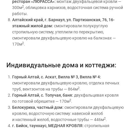
ресторан «ЛЮРАССА»:
монтаж двухфальцевой кровли —
2
300м
, облицовка карнизов, водосточная система ручной
работы.
Алтайский край, г. Барнаул, ул. Партизанская, 76, 16-
этажный жилой дом:
смонтировали полукруглую
стропильную систему, утеплили по перекрытию,
смонтировали двухфальцевую кровлю на балконах —
2
170м
.
Индивидуальные дома и коттеджи:
Горный Алтай, с. Аскат, Вилла № 3, Вилла № 4:
смонтировали двухфальцевую кровлю, отделка печных
2
труб, вентзонтов на трубы — 864м
.
Горный Алтай, с. Топучая, баня:
двухфальцевая кровля
2
по готовой обрешетке — 170м
.
Белокуриха, частный дом:
смонтировали двухфальцевую
кровлю, водосточную систему: навесной желоб
2
и настенный желоб, водосточные трубы — 446м
.
г. Бийск, таунхаус, МЕДНАЯ КРОВЛЯ:
стропильная