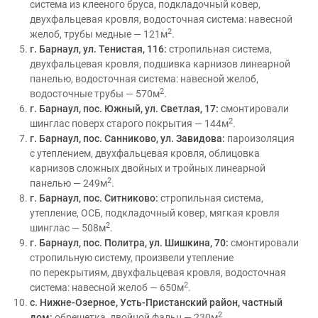
система из клееного бруса, подкладочный ковер,
двухфальцевая кровля, водосточная система: навесной
2
желоб, трубы медные — 121м
.
г. Барнаул, ул. Тенистая, 116:
стропильная система,
двухфальцевая кровля, подшивка карнизов линеарной
панелью, водосточная система: навесной желоб,
2
водосточные трубы — 570м
.
г. Барнаул, пос. Южный, ул. Светлая, 17:
смонтировали
2
шинглас поверх старого покрытия — 144м
.
г. Барнаул, пос. Санниково, ул. Завидова:
пароизоляция
с утеплением, двухфальцевая кровля, облицовка
карнизов сложных двойных и тройных линеарной
2
панелью — 249м
.
г. Барнаул, пос. Ситниково:
стропильная система,
утепление, ОСБ, подкладочный ковер, мягкая кровля
2
шинглас — 508м
.
г. Барнаул, пос. Политра, ул. Шишкина, 70:
смонтировали
стропильную систему, произвели утепление
по перекрытиям, двухфальцевая кровля, водосточная
2
система: навесной желоб — 650м
.
с. Нижне-Озерное, Усть-Пристанский район, частный
2
дом:
обрешетка, двойной фальц — 230м
.