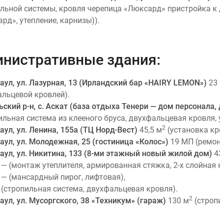
льной системы, кровля черепица «Люксард» пристройка к 
рд», утепление, карнизы)).
нистративные здания:
наул, ул. Лазурная, 13 (Ирландский бар «HAIRY LEMON»)
23
льцевой кровлей).
ский р-н, с. Аскат (база отдыха Тенери — дом персонала,
ильная система из клееного бруса, двухфальцевая кровля, 
2
наул, ул. Ленина, 155а (ТЦ Норд-Вест)
45,5 м
(установка кр
наул, ул. Молодежная, 25 (гостиница «Колос»)
19 МП (ремон
наул, ул. Никитина, 133 (8-ми этажный новый жилой дом)
4
— (монтаж утеплителя, армированная стяжка, 2-х слойная
— (мансардный пирог, лифтовая),
(стропильная система, двухфальцевая кровля).
2
наул, ул. Мусоргского, 38 «Техникум» (гараж)
130 м
(строп