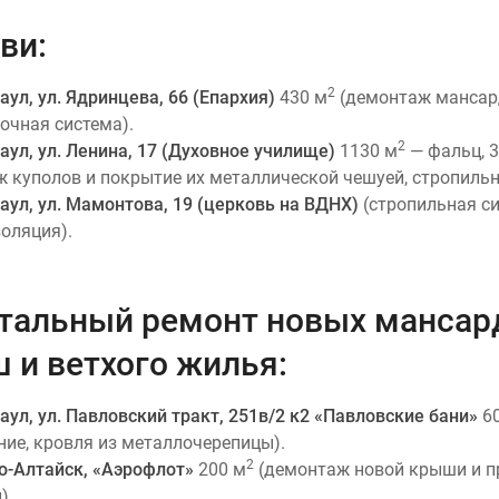
ви:
2
наул, ул. Ядринцева, 66 (Епархия)
430 м
(демонтаж мансард
очная система).
2
наул, ул. Ленина, 17 (Духовное училище)
1130 м
— фальц, 
 куполов и покрытие их металлической чешуей, стропильн
наул, ул. Мамонтова, 19 (церковь на ВДНХ)
(стропильная си
оляция).
тальный ремонт новых мансар
 и ветхого жилья:
наул, ул. Павловский тракт, 251в/2 к2 «Павловские бани»
6
ние, кровля из металлочерепицы).
2
но-Алтайск, «Аэрофлот»
200 м
(демонтаж новой крыши и п
).