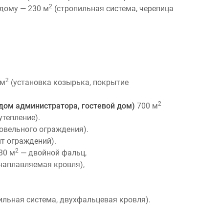
2
дому — 230 м
(стропильная система, черепица
2
 м
(установка козырька, покрытие
2
 дом администратора, гостевой дом)
700 м
утепление).
овельного ограждения).
т ограждений).
2
30 м
— двойной фальц,
 наплавляемая кровля),
ильная система, двухфальцевая кровля).