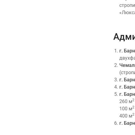
стропи
«Люкса
Адми
г. Бар
двухфа
Чемаль
(строп
г. Бар
г. Бар
г. Бар
2
260 м
2
100 м
2
400 м
г. Бар