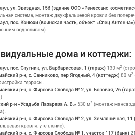
наул, ул. Звездная, 15б (здание ООО «Ренессанс косметикс
льная система, монтаж двухфальцевой кровли без попере
наул, пос. Конюхи (воинская часть, объект «Спец Антенна»)
ренним водосливом)
видуальные дома и коттеджи:
2
наул, пос. Спутник, ул. Барбарисовая, 1 (гараж)
130 м
(стро
2
айский р-н, с. Санниково, пер Ягодный, 4 (коттедж)
80 м
ристройка террасы.
айский р-н, с. Фирсова Слобода № 2, ул. Боровая, 26 (гар
).
2
кий р-н «Усадьба Лазарева А. В.»
630 м
(монтаж мансардн
а).
айский р-н, с. Фирсова Слобода № 2, ул. Земляничная, 11
льцевая кровля, утепление).
айский р-н, с. Фирсова Слобода № 1, участок 117 (баня)
21