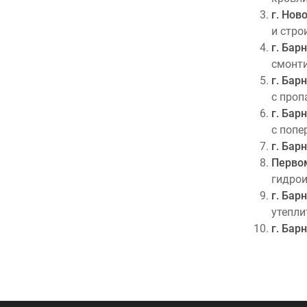
г. Нов
и стро
г. Бар
смонти
г. Бар
с проп
г. Бар
с попе
г. Бар
Первом
гидрои
г. Бар
утепли
г. Бар