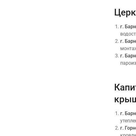
Церк
г. Бар
водост
г. Бар
монтаж
г. Бар
пароиз
Капи
крыш
г. Бар
утепле
г. Гор
кровли