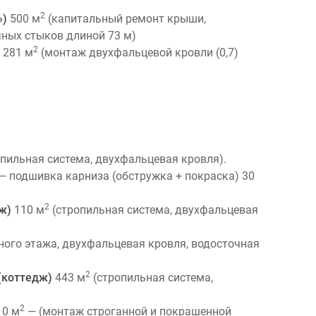
2
»)
500 м
(капитальный ремонт крыши,
чных стыков длиной 73 м)
2
281 м
(монтаж двухфальцевой кровли (0,7)
пильная система, двухфальцевая кровля).
— подшивка карниза (обстружка + покраска) 30
2
аж)
110 м
(стропильная система, двухфальцевая
ого этажа, двухфальцевая кровля, водосточная
2
 (коттедж)
443 м
(стропильная система,
2
0 м
— (монтаж строганной и покрашенной