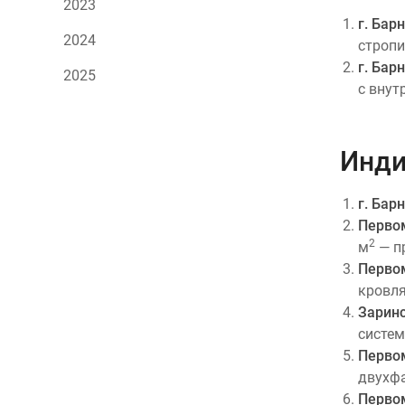
2023
г. Бар
2024
стропи
г. Бар
2025
с внут
Инди
г. Бар
Первом
2
м
— п
Первом
кровля
Заринс
систем
Первом
двухфа
Первом