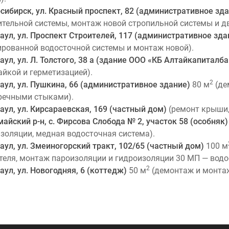
осибирск, ул. Красный проспект, 82 (административное зд
ительной системы, монтаж новой стропильной системы и д
наул, ул. Проспект Строителей, 117 (административное зда
рованной водосточной системы и монтаж новой).
наул, ул. Л. Толстого, 38 а (здание ООО «КБ Алтайкапиталб
айкой и герметизацией).
2
наул, ул. Пушкина, 66 (административное здание)
80 м
(де
речными стыками).
наул, ул. Кирсараевская, 169 (частный дом)
(ремонт крыши,
айский р-н, с. Фирсова Слобода № 2, участок 58 (особняк
золяции, медная водосточная система).
наул, ул. Змеиногорский тракт, 102/65 (частный дом)
100 м
теля, монтаж пароизоляции и гидроизоляции 30 МП — водо
2
наул, ул. Новогодняя, 6 (коттедж)
50 м
(демонтаж и монтаж