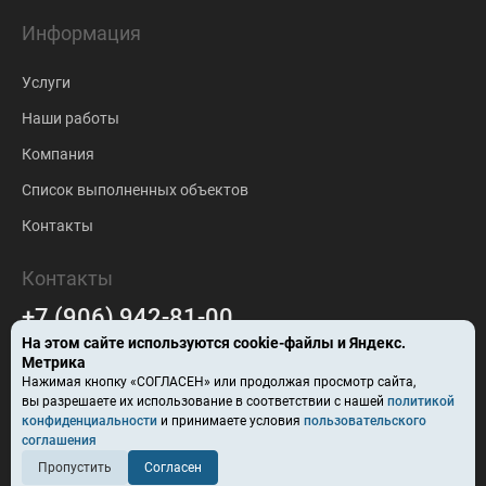
Информация
Услуги
Наши работы
Компания
Список выполненных объектов
Контакты
Контакты
+7 (906) 942-81-00
На этом сайте используются
cookie-файлы
и Яндекс.
falc-stroy@mail.ru
Метрика
Нажимая кнопку «СОГЛАСЕН» или продолжая просмотр сайта,
Барнаул
вы разрешаете их использование в соответствии с нашей
политикой
конфиденциальности
и принимаете условия
пользовательского
ул. Ползунова, здание 57В
соглашения
Пропустить
Согласен