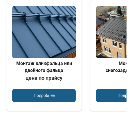
Монтаж кликфальца или
Мон
двойного фальца
снегозаде
цена по прайсу
Подробнее
Подро