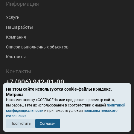
Информация
Услуги
Наши работы
Компания
Список выполненных объектов
Контакты
Контакты
+7 (906) 942-81-00
На этом сайте используются
cookie-файлы
и Яндекс.
falc-stroy@mail.ru
Метрика
Нажимая кнопку «СОГЛАСЕН» или продолжая просмотр сайта,
Барнаул
вы разрешаете их использование в соответствии с нашей
политикой
конфиденциальности
и принимаете условия
пользовательского
ул. Ползунова, здание 57В
соглашения
Пропустить
Согласен