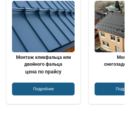
Монтаж кликфальца или
Мон
двойного фальца
снегозаде
цена по прайсу
Подробнее
Подро