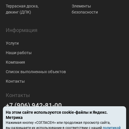
Террасная доска,
Элементы
декинг (ДПК)
безопасности
Информация
Услуги
Наши работы
Компания
Список выполненных объектов
Контакты
Контакты
+7 (906) 942-81-00
На этом сайте используются
cookie-файлы
и Яндекс.
falc-stroy@mail.ru
Метрика
Нажимая кнопку «СОГЛАСЕН» или продолжая просмотр сайта,
Барнаул
вы разрешаете их использование в соответствии с нашей
политикой