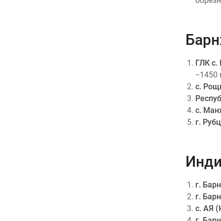
обрезн
Барн
ГЛК с.
−1450
с. Рощ
Респуб
с. Ман
г. Руб
Инди
г. Бар
г. Бар
с. АЯ 
г. Бар