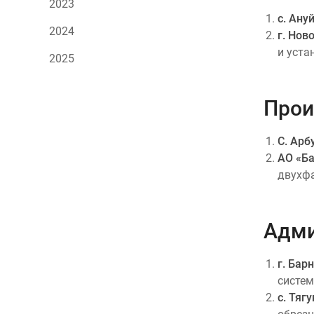
2023
с. Ану
2024
г. Нов
и уста
2025
Прои
С. Арб
АО «Ба
двухфа
Адми
г. Бар
систем
с. Тяг