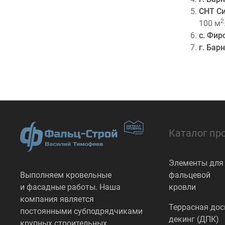
СНТ Си
2
100 м
с. Фир
г. Бар
Каталог пр
Элементы для
Выполняем кровельные
фальцевой
и фасадные работы. Наша
кровли
компания является
Террасная дос
постоянными субподрядчиками
декинг (ДПК)
крупных строительных