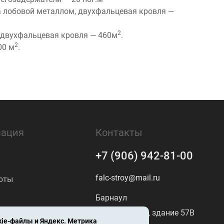
а лобовой металлом, двухфальцевая кровля —
2
, двухфальцевая кровля — 460м
.
2
00 м
.
ация
Контакты
+7 (906) 942-81-00
falc-stroy@mail.ru
оты
Барнаул
ул. Ползунова, здание 57В
ыполненных
kie-файлы
и Яндекс. Метрика