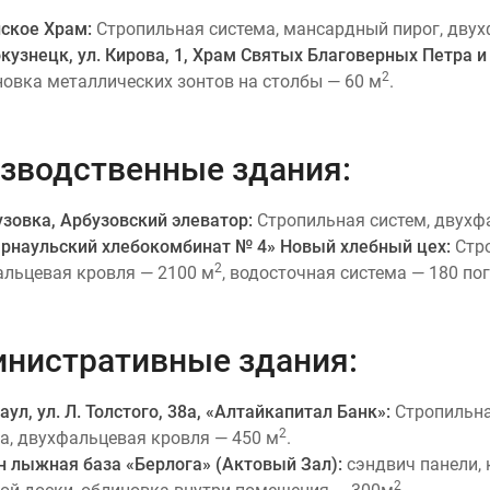
йское Храм:
Стропильная система, мансардный пирог, двух
окузнецк, ул. Кирова, 1, Храм Святых Благоверных Петра 
2
новка металлических зонтов на столбы — 60 м
.
зводственные здания:
узовка, Арбузовский элеватор:
Стропильная систем, двухф
рнаульский хлебокомбинат № 4» Новый хлебный цех:
Стро
2
льцевая кровля — 2100 м
, водосточная система — 180 пог
нистративные здания:
наул, ул. Л. Толстого, 38а, «Алтайкапитал Банк»:
Стропильна
2
а, двухфальцевая кровля — 450 м
.
ун лыжная база «Берлога» (Актовый Зал):
сэндвич панели, 
2