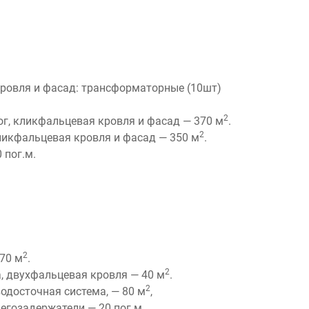
кровля и фасад: трансформаторные (10шт)
2
ог, кликфальцевая кровля и фасад — 370 м
.
2
икфальцевая кровля и фасад — 350 м
.
 пог.м.
2
70 м
.
2
, двухфальцевая кровля — 40 м
.
2
одосточная система, — 80 м
,
негозадержатели — 20 пог.м