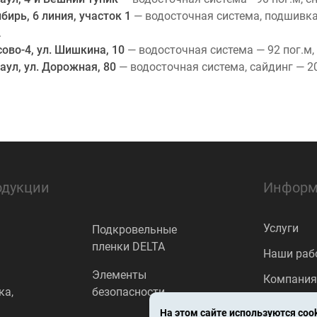
бирь, 6 линия, участок 1
— водосточная система, подшивк
.
сово-4, ул. Шишкина, 10
— водосточная система — 92 пог.м
наул, ул. Дорожная, 80
— водосточная система, сайдинг — 2
одукции
Информ
Услуги
Подкровельные
пленки DELTA
Наши раб
Элементы
Компания
ка,
безопасности
Список в
На этом сайте используются
coo