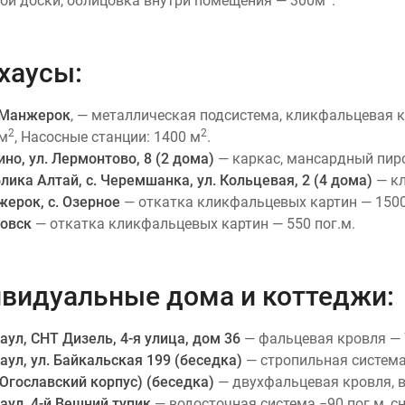
ой доски, облицовка внутри помещения — 300м
.
хаусы:
 Манжерок
, — металлическая подсистема, кликфальцевая 
2
2
 м
, Насосные станции: 1400 м
.
ино, ул. Лермонтово, 8 (2 дома)
— каркас, мансардный пир
лика Алтай, с. Черемшанка, ул. Кольцевая, 2 (4 дома)
— кл
жерок, с. Озерное
— откатка кликфальцевых картин — 1500
цовск
— откатка кликфальцевых картин — 550 пог.м.
видуальные дома и коттеджи:
наул, СНТ Дизель, 4-я улица, дом 36
— фальцевая кровля — 
наул, ул. Байкальская 199 (беседка)
— стропильная система
(Югославский корпус) (беседка)
— двухфальцевая кровля, в
наул, 4-й Вешний тупик
— водосточная система −90 пог.м, с