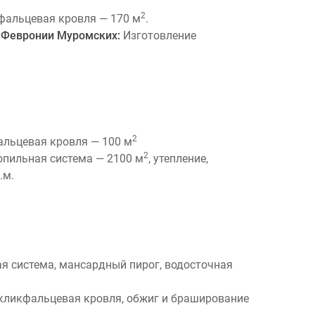
2
фальцевая кровля — 170 м
.
и Февронии Муромских:
Изготовление
2
альцевая кровля — 100 м
2
пильная система — 2100 м
, утепление,
.м.
я система, мансардный пирог, водосточная
кликфальцевая кровля, обжиг и браширование