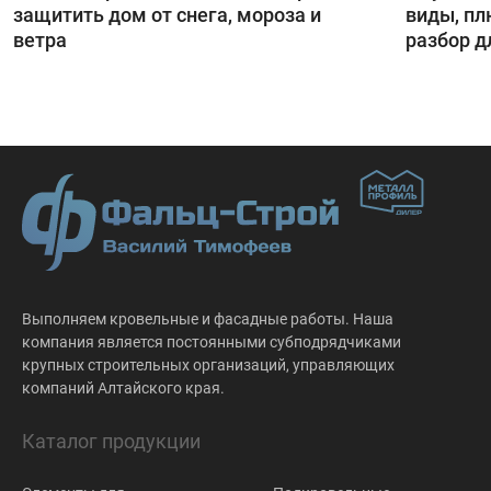
защитить дом от снега, мороза и
виды, п
ветра
разбор д
Выполняем кровельные и фасадные работы. Наша
компания является постоянными субподрядчиками
крупных строительных организаций, управляющих
компаний Алтайского края.
Каталог продукции