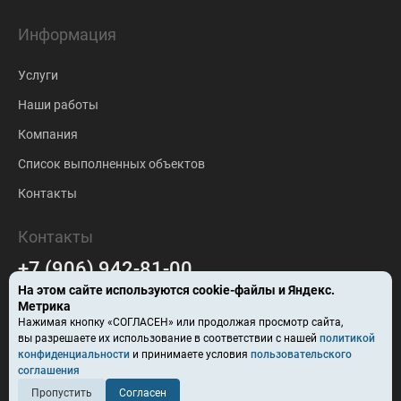
Информация
Услуги
Наши работы
Компания
Список выполненных объектов
Контакты
Контакты
+7 (906) 942-81-00
На этом сайте используются
cookie-файлы
и Яндекс.
falc-stroy@mail.ru
Метрика
Нажимая кнопку «СОГЛАСЕН» или продолжая просмотр сайта,
Барнаул
вы разрешаете их использование в соответствии с нашей
политикой
конфиденциальности
и принимаете условия
пользовательского
ул. Ползунова, здание 57В
соглашения
Пропустить
Согласен