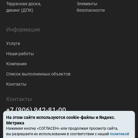
Террасная доска,
Элементы
декинг (ДПК)
безопасности
Информация
Услуги
Наши работы
Компания
Список выполненных объектов
Контакты
Контакты
+7 (906) 942-81-00
На этом сайте используются
cookie-файлы
и Яндекс.
falc-stroy@mail.ru
Метрика
Нажимая кнопку «СОГЛАСЕН» или продолжая просмотр сайта,
Барнаул
вы разрешаете их использование в соответствии с нашей
политикой