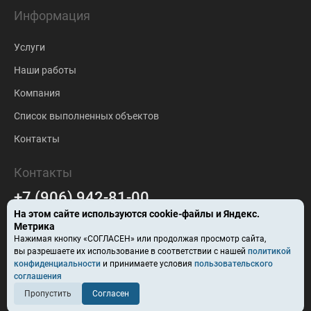
Информация
Услуги
Наши работы
Компания
Список выполненных объектов
Контакты
Контакты
+7 (906) 942-81-00
На этом сайте используются
cookie-файлы
и Яндекс.
falc-stroy@mail.ru
Метрика
Нажимая кнопку «СОГЛАСЕН» или продолжая просмотр сайта,
Барнаул
вы разрешаете их использование в соответствии с нашей
политикой
конфиденциальности
и принимаете условия
пользовательского
ул. Ползунова, здание 57В
соглашения
Пропустить
Согласен