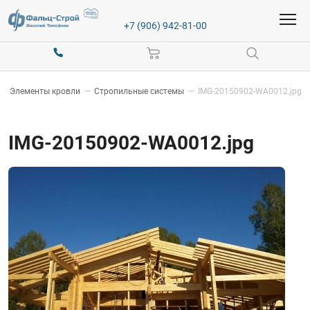
+7 (906) 942-81-00
—
Элементы кровли
—
Стропильные системы
—
IMG-20150902-WA0012.jpg
IMG-20150902-WA0012.jpg